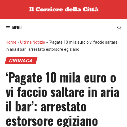
Vai
al
contenuto
MENU
Home
»
Ultime Notizie
»
‘Pagate 10 mila euro o vi faccio saltare
in aria il bar’: arrestato estorsore egiziano
CRONACA
‘Pagate 10 mila euro o
vi faccio saltare in aria
il bar’: arrestato
estorsore egiziano