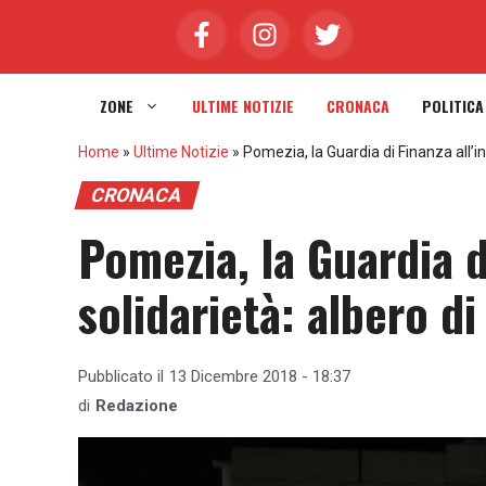
Vai
al
contenuto
ZONE
ULTIME NOTIZIE
CRONACA
POLITICA
Home
»
Ultime Notizie
»
Pomezia, la Guardia di Finanza all’in
CRONACA
Pomezia, la Guardia d
solidarietà: albero di
Pubblicato il
13 Dicembre 2018 - 18:37
di
Redazione