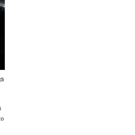
di
i
to