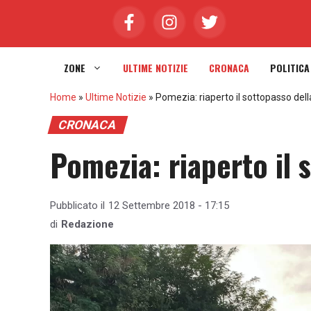
Vai
al
contenuto
ZONE
ULTIME NOTIZIE
CRONACA
POLITICA
Home
»
Ultime Notizie
»
Pomezia: riaperto il sottopasso del
CRONACA
Pomezia: riaperto il 
Pubblicato il
12 Settembre 2018 - 17:15
di
Redazione