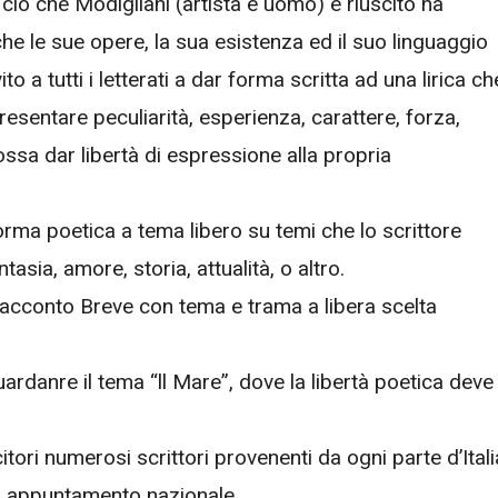
iò che Modigliani (artista e uomo) è riuscito ha
che le sue opere, la sua esistenza ed il suo linguaggio
to a tutti i letterati a dar forma scritta ad una lirica ch
sentare peculiarità, esperienza, carattere, forza,
ssa dar libertà di espressione alla propria
orma poetica a tema libero su temi che lo scrittore
tasia, amore, storia, attualità, o altro.
 Racconto Breve con tema e trama a libera scelta
uardanre il tema “ll Mare”, dove la libertà poetica deve
citori numerosi scrittori provenenti da ogni parte d’Itali
o appuntamento nazionale.