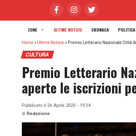
Vai
al
contenuto
ZONE
ULTIME NOTIZIE
CRONACA
POLITICA
Home
»
Ultime Notizie
»
Premio Letterario Nazionale Città di 
CULTURA
Premio Letterario Naz
aperte le iscrizioni p
Pubblicato il
26 Aprile 2020 - 19:24
di
Redazione