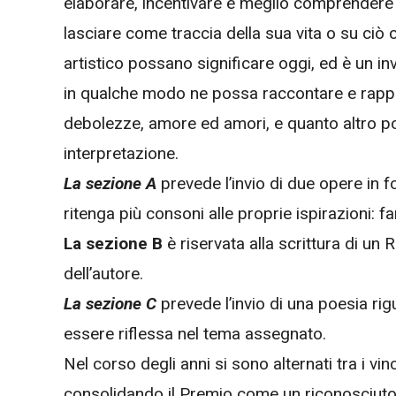
elaborare, incentivare e meglio comprendere c
lasciare come traccia della sua vita o su ciò 
artistico possano significare oggi, ed è un invi
in qualche modo ne possa raccontare e rappre
debolezze, amore ed amori, e quanto altro po
interpretazione.
La sezione A
prevede l’invio di due opere in f
ritenga più consoni alle proprie ispirazioni: fan
La sezione B
è riservata alla scrittura di un
dell’autore.
La sezione C
prevede l’invio di una poesia rig
essere riflessa nel tema assegnato.
Nel corso degli anni si sono alternati tra i vin
consolidando il Premio come un riconosciut