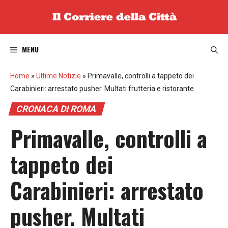
Vai
al
contenuto
MENU
Home
»
Ultime Notizie
»
Primavalle, controlli a tappeto dei
Carabinieri: arrestato pusher. Multati frutteria e ristorante
CRONACA DI ROMA
Primavalle, controlli a
tappeto dei
Carabinieri: arrestato
pusher. Multati