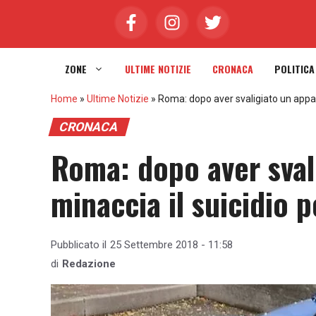
Vai
al
contenuto
ZONE
ULTIME NOTIZIE
CRONACA
POLITICA
Home
»
Ultime Notizie
»
Roma: dopo aver svaligiato un appar
CRONACA
Roma: dopo aver sval
minaccia il suicidio p
Pubblicato il
25 Settembre 2018 - 11:58
di
Redazione