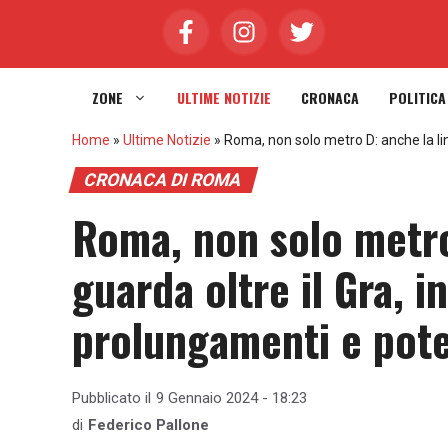
Vai
al
contenuto
ZONE
ULTIME NOTIZIE
CRONACA
POLITICA
Home
»
Ultime Notizie
»
Roma, non solo metro D: anche la l
CRONACA DI ROMA
Roma, non solo metro
guarda oltre il Gra, 
prolungamenti e pot
Pubblicato il
9 Gennaio 2024 - 18:23
di
Federico Pallone