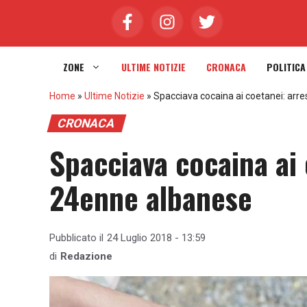
Vai
al
contenuto
ZONE
ULTIME NOTIZIE
CRONACA
POLITICA
Home
»
Ultime Notizie
»
Spacciava cocaina ai coetanei: arr
CRONACA
Spacciava cocaina ai 
24enne albanese
Pubblicato il
24 Luglio 2018 - 13:59
di
Redazione