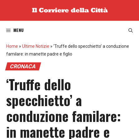
Vai
al
contenuto
MENU
Home
»
Ultime Notizie
»
‘Truffe dello specchietto’ a conduzione
familare: in manette padre e figlio
CRONACA
‘Truffe dello
specchietto’ a
conduzione familare:
in manette padre e