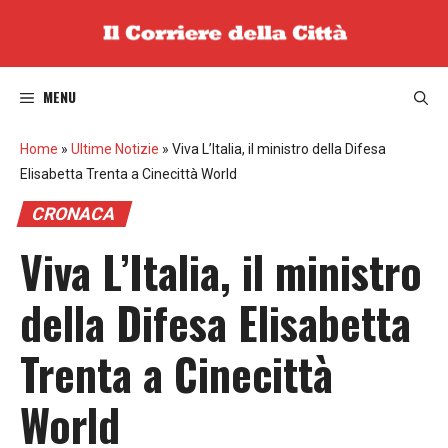
Vai
al
contenuto
MENU
Home
»
Ultime Notizie
»
Viva L’Italia, il ministro della Difesa
Elisabetta Trenta a Cinecittà World
CRONACA
Viva L’Italia, il ministro
della Difesa Elisabetta
Trenta a Cinecittà
World