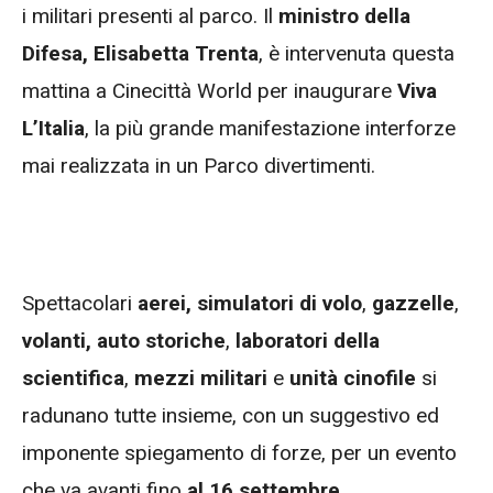
i militari presenti al parco. Il
ministro della
Difesa, Elisabetta Trenta
, è intervenuta questa
mattina a Cinecittà World per inaugurare
Viva
L’Italia
, la più grande manifestazione interforze
mai realizzata in un Parco divertimenti.
Spettacolari
aerei,
simulatori di volo
,
gazzelle
,
volanti,
auto storiche
,
laboratori della
scientifica
,
mezzi militari
e
unità cinofile
si
radunano tutte insieme, con un suggestivo ed
imponente spiegamento di forze, per un evento
che va avanti fino
al 16 settembre.