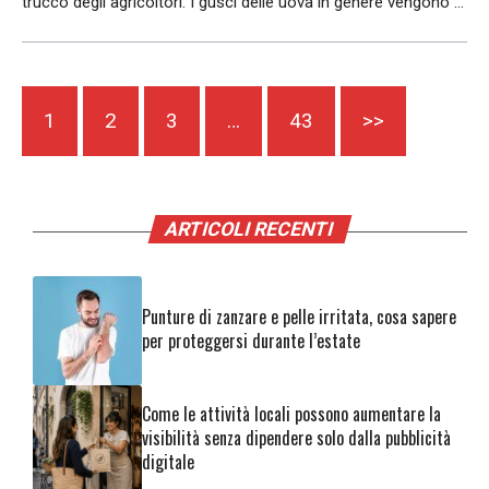
trucco degli agricoltori. I gusci delle uova in genere vengono ...
1
2
3
…
43
>>
ARTICOLI RECENTI
Punture di zanzare e pelle irritata, cosa sapere
per proteggersi durante l’estate
Come le attività locali possono aumentare la
visibilità senza dipendere solo dalla pubblicità
digitale