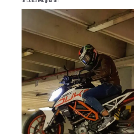
di
Luca Mugnaioli