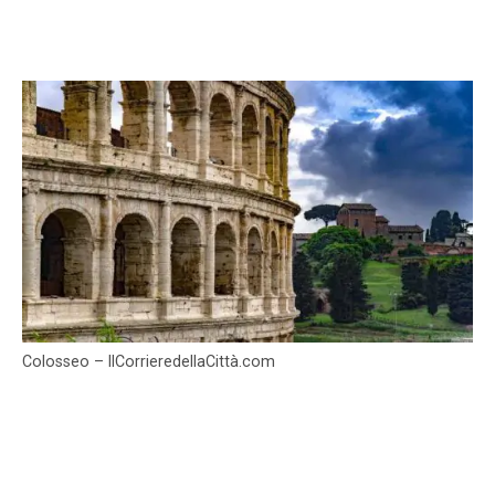
Colosseo – IlCorrieredellaCittà.com