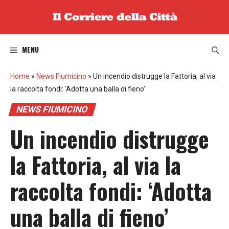
Vai
al
contenuto
MENU
Home
»
News Fiumicino
»
Un incendio distrugge la Fattoria, al via
la raccolta fondi: ‘Adotta una balla di fieno’
NEWS FIUMICINO
Un incendio distrugge
la Fattoria, al via la
raccolta fondi: ‘Adotta
una balla di fieno’