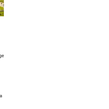
ge
la