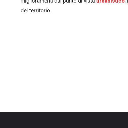
miglioramenti dal punto di vista
urbanistico
,
del territorio.