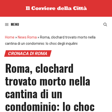
Vai
al
contenuto
MENU
Home
»
News Roma
»
Roma, clochard trovato morto nella
cantina di un condominio: lo choc degli inquilini
CRONACA DI ROMA
Roma, clochard
trovato morto nella
cantina di un
condominio: lo choc