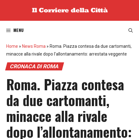
Vai
al
contenuto
MENU
Home
»
News Roma
»
Roma. Piazza contesa da due cartomanti,
minacce alla rivale dopo l’allontanamento: arrestata veggente
CRONACA DI ROMA
Roma. Piazza contesa
da due cartomanti,
minacce alla rivale
dopo l’allontanamento: