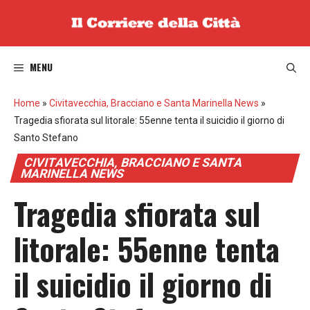
Vai
al
contenuto
MENU
Home
»
Civitavecchia, Bracciano e Santa Marinella News
»
Tragedia sfiorata sul litorale: 55enne tenta il suicidio il giorno di
Santo Stefano
CIVITAVECCHIA, BRACCIANO E SANTA
MARINELLA NEWS
Tragedia sfiorata sul
litorale: 55enne tenta
il suicidio il giorno di