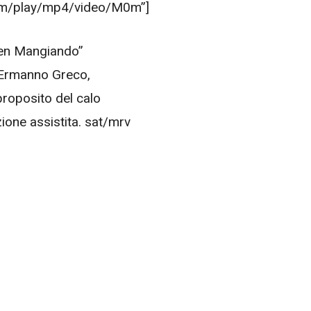
.com/play/mp4/video/M0m”]
ien Mangiando”
 Ermanno Greco,
proposito del calo
ione assistita. sat/mrv