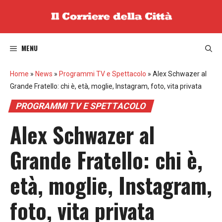
Vai
al
contenuto
MENU
Home
»
News
»
Programmi TV e Spettacolo
»
Alex Schwazer al
Grande Fratello: chi è, età, moglie, Instagram, foto, vita privata
PROGRAMMI TV E SPETTACOLO
Alex Schwazer al
Grande Fratello: chi è,
età, moglie, Instagram,
foto, vita privata