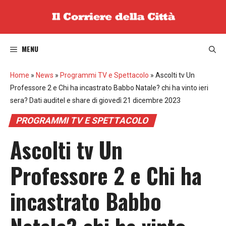
Vai
al
contenuto
MENU
Home
»
News
»
Programmi TV e Spettacolo
»
Ascolti tv Un
Professore 2 e Chi ha incastrato Babbo Natale? chi ha vinto ieri
sera? Dati auditel e share di giovedì 21 dicembre 2023
PROGRAMMI TV E SPETTACOLO
Ascolti tv Un
Professore 2 e Chi ha
incastrato Babbo