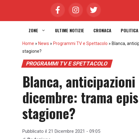
Vai
al
contenuto
ZONE
ULTIME NOTIZIE
CRONACA
POLITICA
Home
»
News
»
Programmi TV e Spettacolo
»
Blanca, antici
stagione?
PROGRAMMI TV E SPETTACOLO
Blanca, anticipazioni
dicembre: trama episo
stagione?
Pubblicato il
21 Dicembre 2021 - 09:05