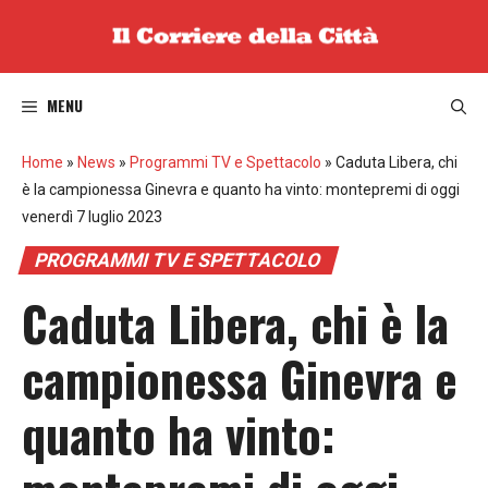
Vai
al
contenuto
MENU
Home
»
News
»
Programmi TV e Spettacolo
»
Caduta Libera, chi
è la campionessa Ginevra e quanto ha vinto: montepremi di oggi
venerdì 7 luglio 2023
PROGRAMMI TV E SPETTACOLO
Caduta Libera, chi è la
campionessa Ginevra e
quanto ha vinto: