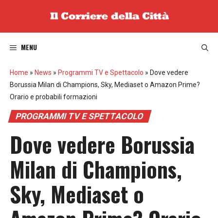
Vai
al
contenuto
MENU
Home
»
News
»
Programmi TV e Spettacolo
»
Dove vedere
Borussia Milan di Champions, Sky, Mediaset o Amazon Prime?
Orario e probabili formazioni
PROGRAMMI TV E SPETTACOLO
Dove vedere Borussia
Milan di Champions,
Sky, Mediaset o