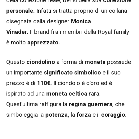
della collezione reale, bensì della sua
collezione
personale.
Infatti si tratta proprio di un collana
disegnata dalla designer
Monica
Vinader.
Il brand fra i membri della Royal family
è molto
apprezzato.
Questo
ciondolino
a forma di
moneta
possiede
un importante
significato simbolico
e il suo
prezzo è di
110€.
Il ciondolo è d’oro ed è
ispirato ad una
moneta celtica
rara.
Quest’ultima raffigura la
regina guerriera
, che
simboleggia la
potenza,
la
forza
e il
coraggio.