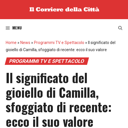
Vai
al
contenuto
MENU
Home
»
News
»
Programmi TV e Spettacolo
»
Il significato del
gioiello di Camilla, sfoggiato di recente: ecco il suo valore
PROGRAMMI TV E SPETTACOLO
Il significato del
gioiello di Camilla,
sfoggiato di recente:
ecco il suo valore