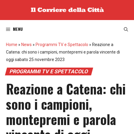
Vai
al
contenuto
MENU
Home
»
News
»
Programmi TV e Spettacolo
»
Reazione a
Catena: chi sono i campioni, montepremi e parola vincente di
oggi sabato 25 novembre 2023
PROGRAMMI TV E SPETTACOLO
Reazione a Catena: chi
sono i campioni,
montepremi e parola