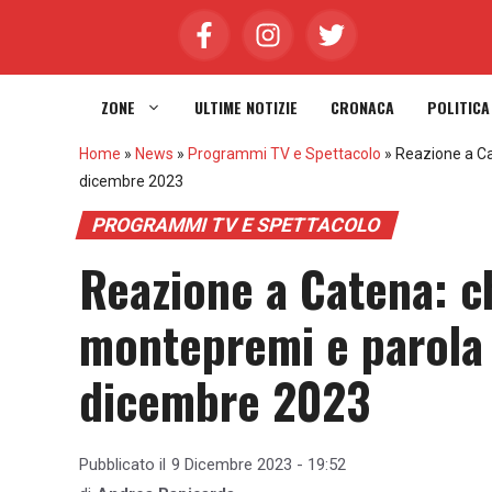
Vai
al
contenuto
ZONE
ULTIME NOTIZIE
CRONACA
POLITICA
Home
»
News
»
Programmi TV e Spettacolo
»
Reazione a Ca
dicembre 2023
PROGRAMMI TV E SPETTACOLO
Reazione a Catena: c
montepremi e parola 
dicembre 2023
Pubblicato il
9 Dicembre 2023 - 19:52