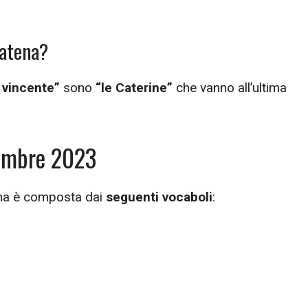
Catena?
 vincente”
sono
“le Caterine”
che vanno all’ultima
cembre 2023
tena è composta dai
seguenti vocaboli
: