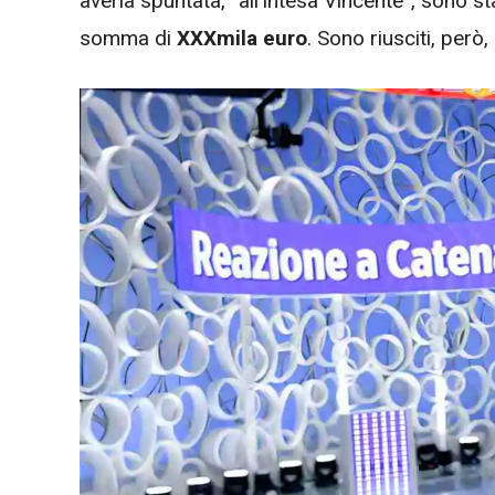
averla spuntata, “all’Intesa Vincente”, sono st
somma di
XXXmila euro
. Sono riusciti, però