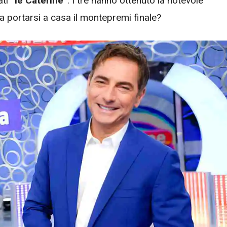
ati
“le Caterine”
. I tre hanno ottenuto la notevole
, a portarsi a casa il montepremi finale?