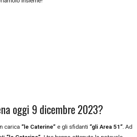
riamolo insieme!
tena oggi 9 dicembre 2023?
in carica
“le Caterine”
e gli sfidanti
“gli Area 51
“
. Ad