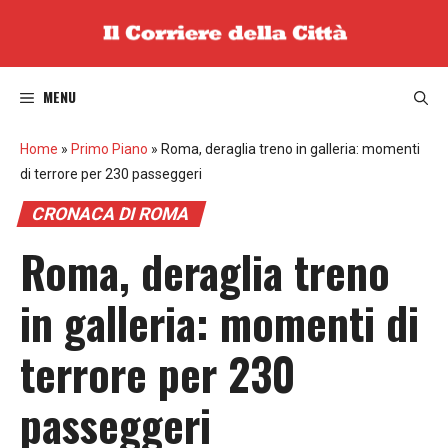
Vai
al
contenuto
MENU
Home
»
Primo Piano
»
Roma, deraglia treno in galleria: momenti
di terrore per 230 passeggeri
CRONACA DI ROMA
Roma, deraglia treno
in galleria: momenti di
terrore per 230
passeggeri