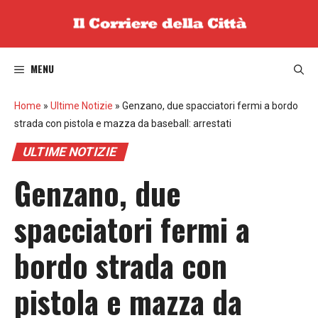
Vai
al
contenuto
MENU
Home
»
Ultime Notizie
»
Genzano, due spacciatori fermi a bordo
strada con pistola e mazza da baseball: arrestati
ULTIME NOTIZIE
Genzano, due
spacciatori fermi a
bordo strada con
pistola e mazza da