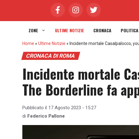
Vai
al
contenuto
ZONE
ULTIME NOTIZIE
CRONACA
POLITICA
Home
»
Ultime Notizie
»
Incidente mortale Casalpalocco, you
CRONACA DI ROMA
Incidente mortale Ca
The Borderline fa app
Pubblicato il
17 Agosto 2023 - 15:27
di
Federico Pallone