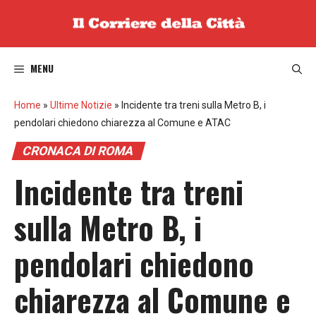
Vai
al
contenuto
MENU
Home
»
Ultime Notizie
»
Incidente tra treni sulla Metro B, i
pendolari chiedono chiarezza al Comune e ATAC
CRONACA DI ROMA
Incidente tra treni
sulla Metro B, i
pendolari chiedono
chiarezza al Comune e