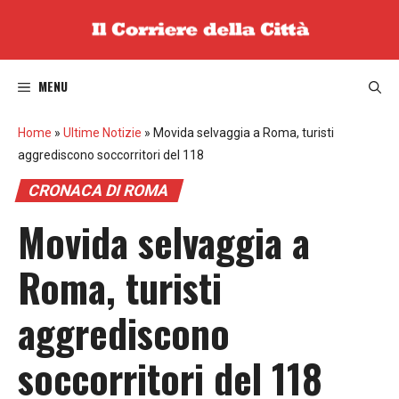
Vai
al
contenuto
MENU
Home
»
Ultime Notizie
»
Movida selvaggia a Roma, turisti
aggrediscono soccorritori del 118
CRONACA DI ROMA
Movida selvaggia a
Roma, turisti
aggrediscono
soccorritori del 118