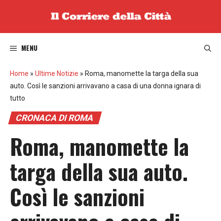
Vai
al
contenuto
MENU
Home
»
Ultime Notizie
»
Roma, manomette la targa della sua
auto. Così le sanzioni arrivavano a casa di una donna ignara di
tutto
CRONACA DI ROMA
Roma, manomette la
targa della sua auto.
Così le sanzioni