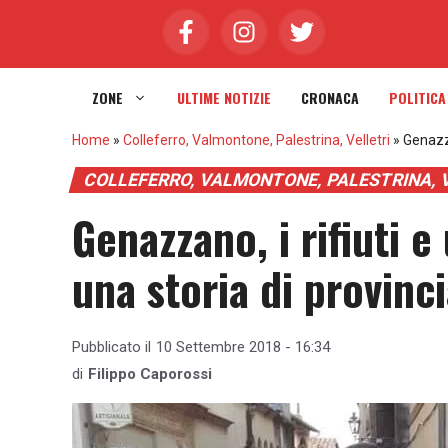
Vai
al
contenuto
ZONE
ULTIME NOTIZIE
CRONACA
POLITICA
Home
»
Colleferro, Valmontone, Palestrina, Velletri
»
Genazza
COLLEFERRO, VALMONTONE, PALESTRINA, 
Genazzano, i rifiuti 
una storia di provinc
Pubblicato il
10 Settembre 2018 - 16:34
di
Filippo Caporossi