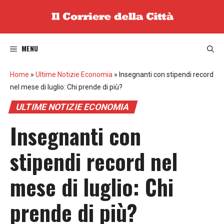
Vai
al
contenuto
MENU
Home
»
Ultime Notizie Economia
»
Insegnanti con stipendi record
nel mese di luglio: Chi prende di più?
ULTIME NOTIZIE ECONOMIA
Insegnanti con
stipendi record nel
mese di luglio: Chi
prende di più?