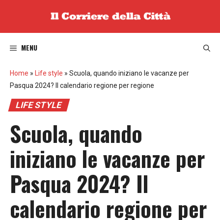
Vai
al
contenuto
MENU
Home
»
Life style
»
Scuola, quando iniziano le vacanze per
Pasqua 2024? Il calendario regione per regione
LIFE STYLE
Scuola, quando
iniziano le vacanze per
Pasqua 2024? Il
calendario regione per