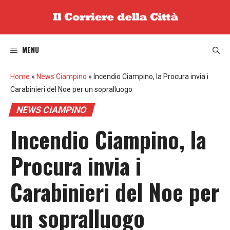
Vai
al
contenuto
MENU
Home
»
News Ciampino
»
Incendio Ciampino, la Procura invia i
Carabinieri del Noe per un sopralluogo
NEWS CIAMPINO
Incendio Ciampino, la
Procura invia i
Carabinieri del Noe per
un sopralluogo