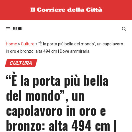
Vai
al
contenuto
MENU
Home
»
Cultura
»
“È la porta più bella del mondo”, un capolavoro
in oro e bronzo: alta 494 cm | Dove ammirarla
CULTURA
“È la porta più bella
del mondo”, un
capolavoro in oro e
bronzo: alta 494 cm |