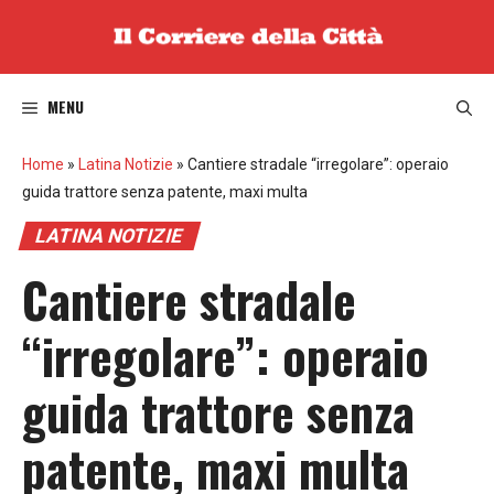
Vai
al
contenuto
MENU
Home
»
Latina Notizie
»
Cantiere stradale “irregolare”: operaio
guida trattore senza patente, maxi multa
LATINA NOTIZIE
Cantiere stradale
“irregolare”: operaio
guida trattore senza
patente, maxi multa