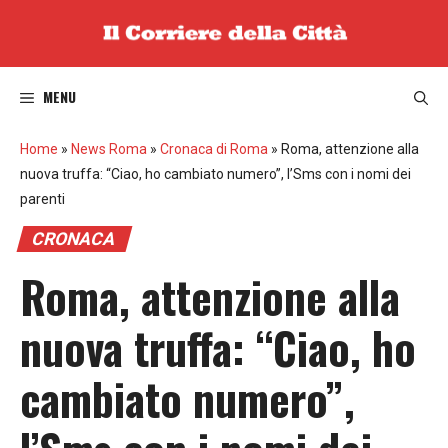
Vai
al
contenuto
MENU
Home
»
News Roma
»
Cronaca di Roma
»
Roma, attenzione alla
nuova truffa: “Ciao, ho cambiato numero”, l’Sms con i nomi dei
parenti
CRONACA
Roma, attenzione alla
nuova truffa: “Ciao, ho
cambiato numero”,