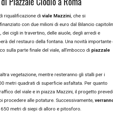
a di Piazzale Clodio a Roma
 di riqualificazione di
viale Mazzini
, che si
nanziato con due milioni di euro dal Bilancio capitolin
i cigli in travertino, delle aiuole, degli arredi e
perà del restauro della fontana. Una novità importante 
ico sulla parte finale del viale, all’imbocco di
piazzale
 altra vegetazione, mentre resteranno gli stalli per i
00 metri quadrati di superficie asfaltata. Per quanto
traffico del viale e in piazza Mazzini, il progetto preve
 poi procedere alle potature. Successivamente,
verrann
a 650 metri di siepi di alloro e pitosforo.