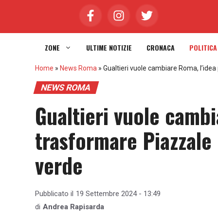
Vai
al
contenuto
ZONE
ULTIME NOTIZIE
CRONACA
POLITICA
Home
»
News Roma
»
Gualtieri vuole cambiare Roma, l’ide
NEWS ROMA
Gualtieri vuole cambi
trasformare Piazzale
verde
Pubblicato il
19 Settembre 2024 - 13:49
di
Andrea Rapisarda