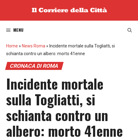
Vai
al
contenuto
MENU
Home
»
News Roma
»
Incidente mortale sulla Togliatti, si
schianta contro un albero: morto 41enne
CRONACA DI ROMA
Incidente mortale
sulla Togliatti, si
schianta contro un
albero: morto 41enne