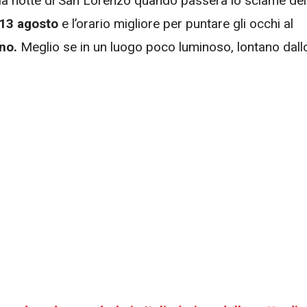
della notte di San Lorenzo quando passerà lo sciame del
 13 agosto
e l’orario migliore per puntare gli occhi al
no.
Meglio se in un luogo poco luminoso, lontano dall