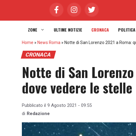
Vai
al
contenuto
ZONE
ULTIME NOTIZIE
CRONACA
POLITICA
Home
»
News Roma
»
Notte di San Lorenzo 2021 a Roma: qu
CRONACA
Notte di San Lorenz
dove vedere le stelle
Pubblicato il
9 Agosto 2021 - 09:55
di
Redazione