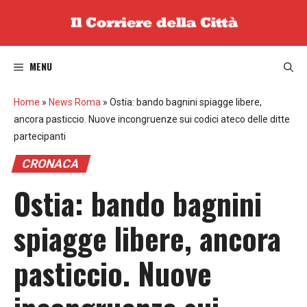
Vai
al
contenuto
MENU
Home
»
News Roma
»
Ostia: bando bagnini spiagge libere,
ancora pasticcio. Nuove incongruenze sui codici ateco delle ditte
partecipanti
CRONACA
Ostia: bando bagnini
spiagge libere, ancora
pasticcio. Nuove