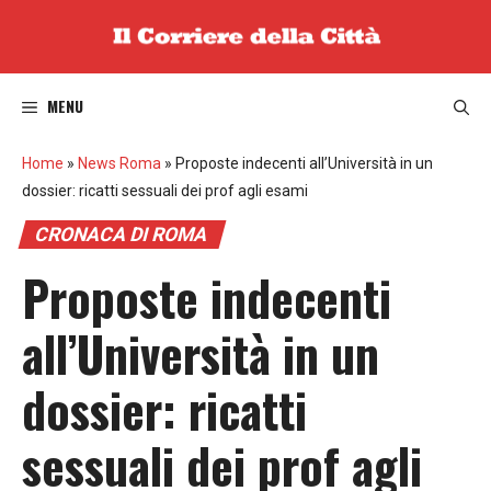
Vai
al
contenuto
MENU
Home
»
News Roma
»
Proposte indecenti all’Università in un
dossier: ricatti sessuali dei prof agli esami
CRONACA DI ROMA
Proposte indecenti
all’Università in un
dossier: ricatti
sessuali dei prof agli