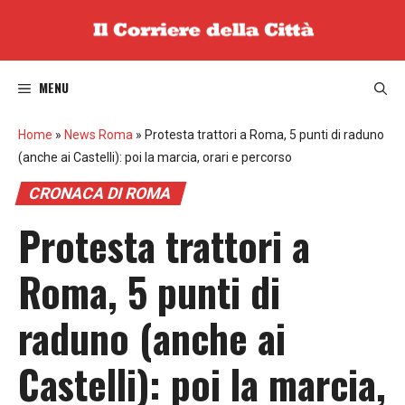
Vai
al
contenuto
MENU
Home
»
News Roma
»
Protesta trattori a Roma, 5 punti di raduno
(anche ai Castelli): poi la marcia, orari e percorso
CRONACA DI ROMA
Protesta trattori a
Roma, 5 punti di
raduno (anche ai
Castelli): poi la marcia,