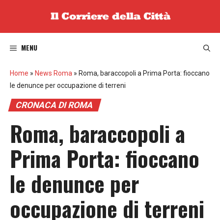
Vai
al
contenuto
MENU
Home
»
News Roma
»
Roma, baraccopoli a Prima Porta: fioccano
le denunce per occupazione di terreni
CRONACA DI ROMA
Roma, baraccopoli a
Prima Porta: fioccano
le denunce per
occupazione di terreni