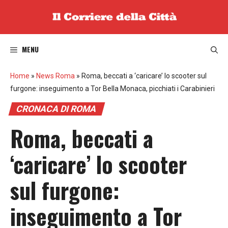
Vai
al
contenuto
MENU
Home
»
News Roma
»
Roma, beccati a ‘caricare’ lo scooter sul
furgone: inseguimento a Tor Bella Monaca, picchiati i Carabinieri
CRONACA DI ROMA
Roma, beccati a
‘caricare’ lo scooter
sul furgone:
inseguimento a Tor