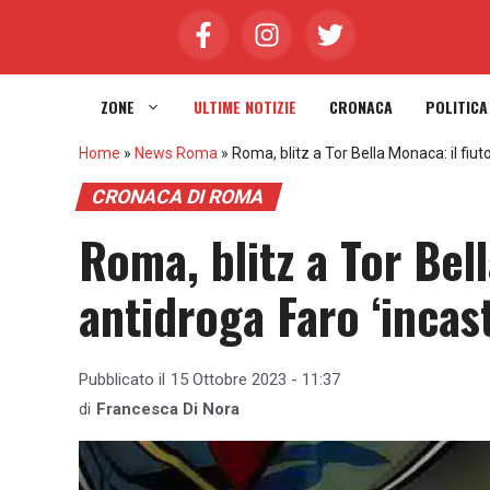
Vai
al
contenuto
ZONE
ULTIME NOTIZIE
CRONACA
POLITICA
Home
»
News Roma
»
Roma, blitz a Tor Bella Monaca: il fiuto
CRONACA DI ROMA
Roma, blitz a Tor Bel
antidroga Faro ‘incast
Pubblicato il
15 Ottobre 2023 - 11:37
di
Francesca Di Nora