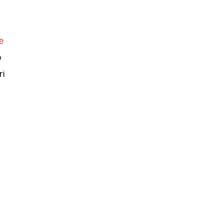
e
o
ri