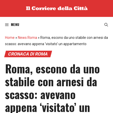
Vai
al
contenuto
MENU
Home
»
News Roma
»
Roma, escono da uno stabile con arnesi da
scasso: avevano appena ‘visitato’ un appartamento
CRONACA DI ROMA
Roma, escono da uno
stabile con arnesi da
scasso: avevano
appena ‘visitato’ un